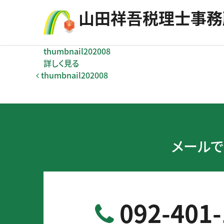
コンテンツへスキップ
⼭⽥祥吾税理⼠事務
thumbnail202008
詳しく見る
投稿ナビゲーション
thumbnail202008
メールで
092-401-