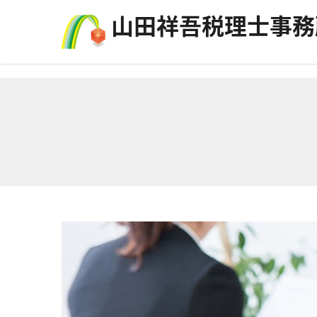
コンテンツへスキップ
⼭⽥祥吾税理⼠事務