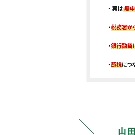
・ 実は
無申
・
税務署か
・
銀行融資
・
節税
につ
山