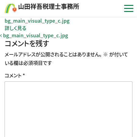
コンテンツへスキップ
⼭⽥祥吾税理⼠事務所
bg_main_visual_type_c.jpg
詳しく見る
投稿ナビゲーション
bg_main_visual_type_c.jpg
コメントを残す
メールアドレスが公開されることはありません。
※
が付いて
いる欄は必須項目です
コメント
*