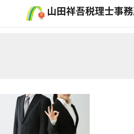
コンテンツへスキップ
⼭⽥祥吾税理⼠事務