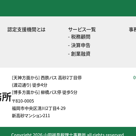
認定支援機関とは
サービス一覧
事
税務顧問
決算申告
創業融資
[天神方面から] 西鉄バス 高砂2丁目停
0
(渡辺通り) 徒歩4分
[博多方面から] 柳橋バス停 徒歩5分
務所
〒810-0005
福岡市中央区清川2丁⽬4-29
新⾼砂マンション211
Copyright 2026
⼭⽥祥吾税理⼠事務所
all rights reserved.